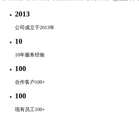
2013
公司成立于2013年
10
10年服务经验
100
合作客户100+
100
现有员工100+
华体会体育 | 