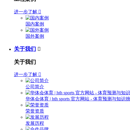
进一步了解

国内案例
国外案例
关于我们

关于我们
进一步了解

公司简介
华体会体育 | hth sports 官方网站 - 体育预测与知
荣誉资质
发展历程