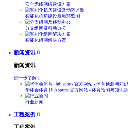
安全无线网络建设方案
智能化机房建设及动环监测
分支组网及移动办公
智能化组网解决方案
新闻资讯

新闻资讯
进一步了解

华体会体育 | hth sports 官方网站 - 体育预测与知
行业新闻
工程案例

工程案例