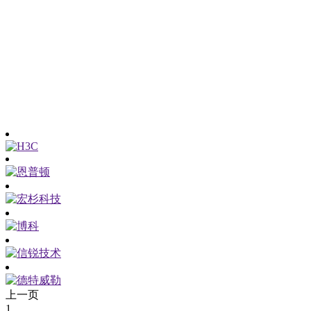
上一页
1