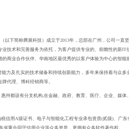
识挑战平台 （以下简称腾展科技）成立于2013年，总部在广州，公
专业技术和完善服务为依托，为客户提供专业的、前瞻性的新IT
赖的商业合作伙伴、华南地区最优秀的以客户体验为中心的智能
力及扎实的技术储备和持续创新能力，多年来保持着与众多业界
金牌代理、博科经销商等。
州都设有分支机构,在金融、政府、教育、医疗、企业、媒体
信用A级证书、电子与智能化工程专业承包资质(贰级)、广东省
01、 连续四年广东省重合同守信用企业等众多资质，更拥有众多软件著作权。