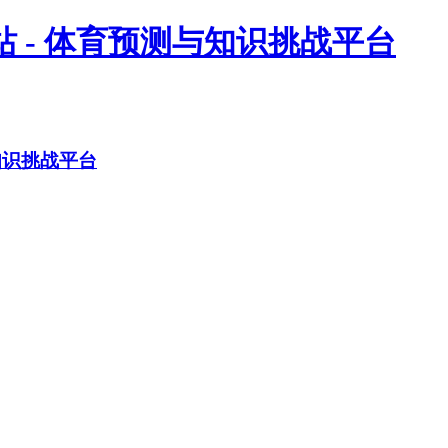
官方网站 - 体育预测与知识挑战平台
测与知识挑战平台