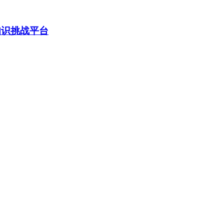
测与知识挑战平台