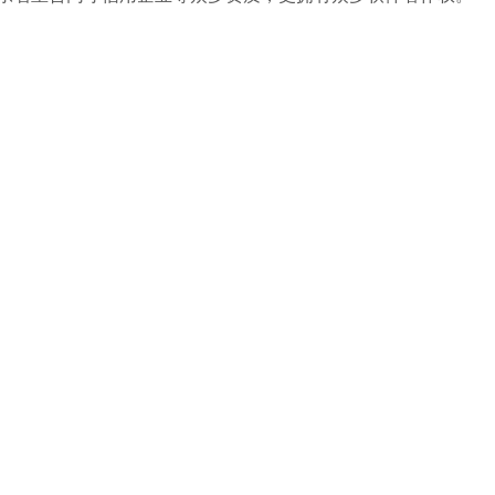
hth sports 官方网站 - 体育