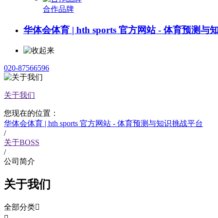
合作品牌
华体会体育 | hth sports 官方网站 - 体育预
020-87566596
关于我们
您现在的位置：
华体会体育 | hth sports 官方网站 - 体育预测与知识挑战平台
/
关于BOSS
/
公司简介
关于我们
全部分类
