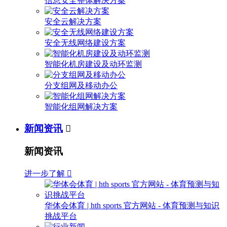
信息安全整体解决方案
安全云解决方案
安全无线网络建设方案
智能化机房建设及动环监测
分支组网及移动办公
智能化组网解决方案
新闻资讯

新闻资讯
进一步了解

华体会体育 | hth sports 官方网站 - 体育预测与知识
挑战平台