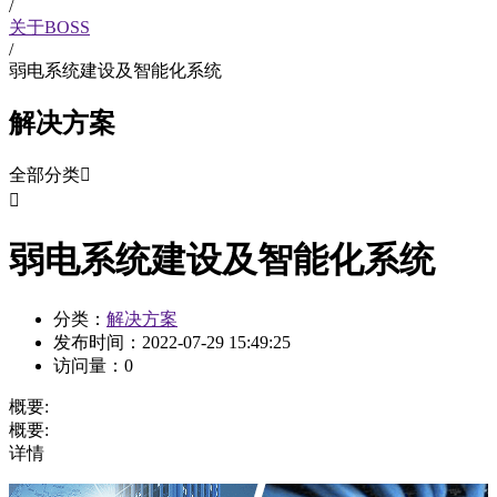
/
关于BOSS
/
弱电系统建设及智能化系统
解决方案
全部分类


弱电系统建设及智能化系统
分类：
解决方案
发布时间：
2022-07-29 15:49:25
访问量：
0
概要:
概要:
详情