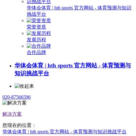
华体会体育 | hth sports 官方网站 - 体育预测与知识
挑战平台
荣誉资质
发展历程
合作品牌
华体会体育 | hth sports 官方网站 - 体育预测与
知识挑战平台
020-87566596
解决方案
您现在的位置：
华体会体育 | hth sports 官方网站 - 体育预测与知识挑战平台