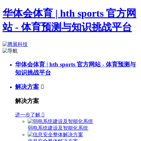
华体会体育 | hth sports 官方网
站 - 体育预测与知识挑战平台
华体会体育 | hth sports 官方网站 - 体育预测与
知识挑战平台
解决方案

解决方案
进一步了解

弱电系统建设及智能化系统